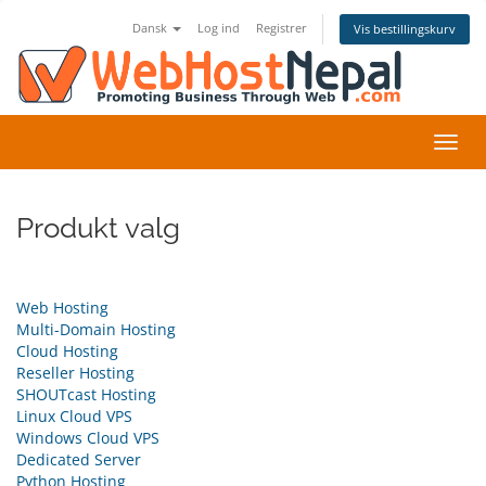
Dansk
Log ind
Registrer
Vis bestillingskurv
Skift
navig
Produkt valg
Web Hosting
Multi-Domain Hosting
Cloud Hosting
Reseller Hosting
SHOUTcast Hosting
Linux Cloud VPS
Windows Cloud VPS
Dedicated Server
Python Hosting