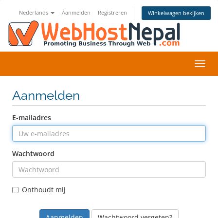
Nederlands
Aanmelden
Registreren
Winkelwagen bekijken
Navig
in-/u
Aanmelden
E-mailadres
Wachtwoord
Onthoudt mij
Wachtwoord vergeten?