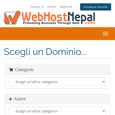
Italiano
Accedi
Registrati
Visualizza Carrello
Attiv
Navi
Scegli un Dominio...
Categorie
Azioni