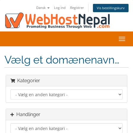
Dansk
Log ind
Registrer
Vis bestillingskurv
Skift
navig
Vælg et domænenavn…
Kategorier
Handlinger