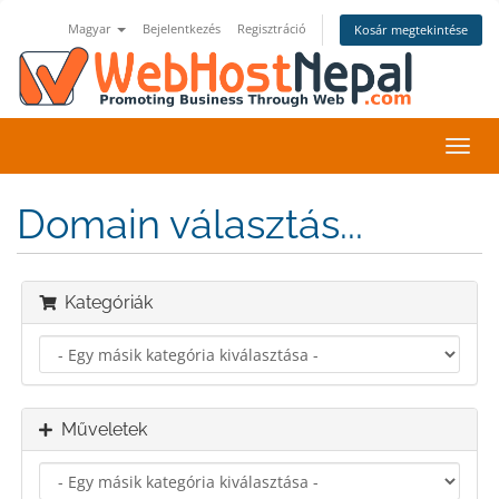
Magyar
Bejelentkezés
Regisztráció
Kosár megtekintése
Váltá
a
navig
Domain választás...
Kategóriák
Műveletek