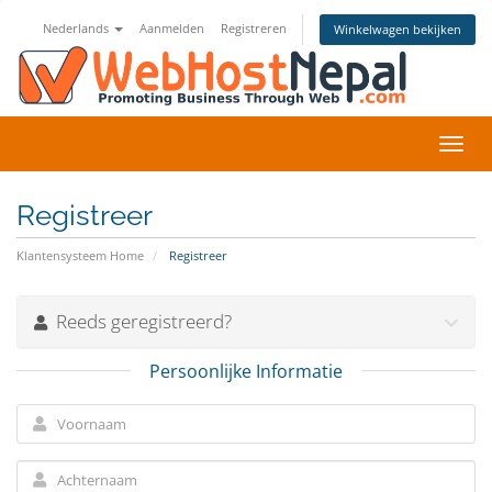
Nederlands
Aanmelden
Registreren
Winkelwagen bekijken
Navig
in-/u
Registreer
Klantensysteem Home
Registreer
Reeds geregistreerd?
Persoonlijke Informatie