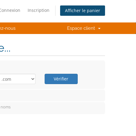
Connexion
Inscription
Afficher le panier
ez-nous
Espace client
..
Vérifier
e noms