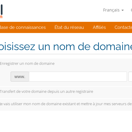
Français
Base de connaissances
État du réseau
Affiliés
Contact
isissez un nom de domaine.
Enregistrer un nom de domaine
www.
Transfert de votre domaine depuis un autre registraire
Je vais utiliser mon nom de domaine existant et mettre à jour mes serveurs d