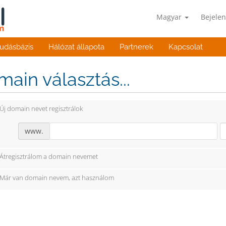
Magyar
Bejelen
udásbázis
Hálózat állapota
Partnerek
Kapcsolat
ain választás...
Új domain nevet regisztrálok
www.
Átregisztrálom a domain nevemet
Már van domain nevem, azt használom