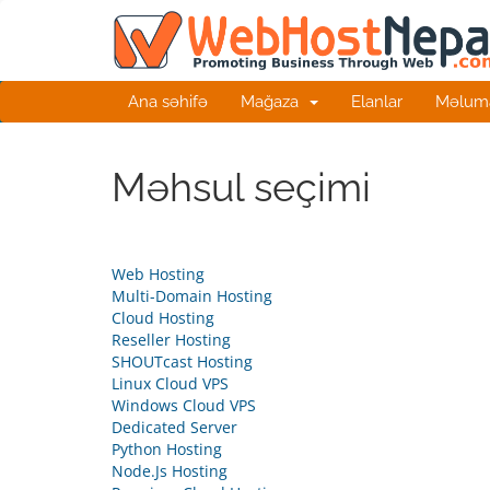
Ana səhifə
Mağaza
Elanlar
Məluma
Məhsul seçimi
Web Hosting
Multi-Domain Hosting
Cloud Hosting
Reseller Hosting
SHOUTcast Hosting
Linux Cloud VPS
Windows Cloud VPS
Dedicated Server
Python Hosting
Node.Js Hosting