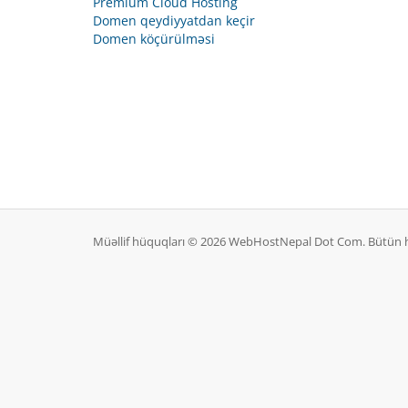
Premium Cloud Hosting
Domen qeydiyyatdan keçir
Domen köçürülməsi
Müəllif hüquqları © 2026 WebHostNepal Dot Com. Bütün 