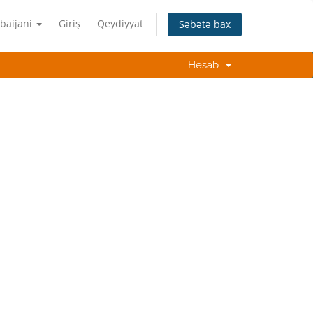
baijani
Giriş
Qeydiyyat
Səbətə bax
Hesab