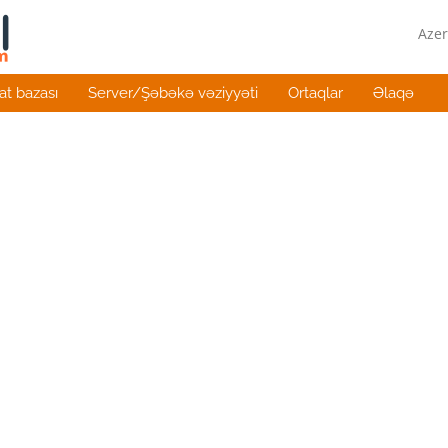
Azer
t bazası
Server/Şəbəkə vəziyyəti
Ortaqlar
Əlaqə